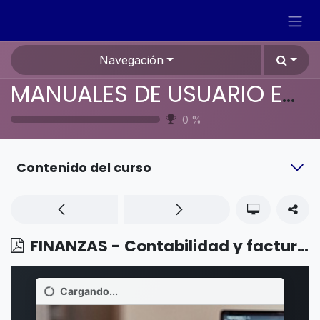
Ir al contenido
Navegación
MANUALES DE USUARIO EN ESPAÑOL ODOO 19
0
%
Contenido del curso
FINANZAS - Contabilidad y facturación - Redondeo de efectivo