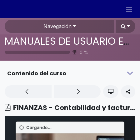
Ir al contenido
Navegación
MANUALES DE USUARIO EN ESPAÑOL ODOO 19
0
%
Contenido del curso
FINANZAS - Contabilidad y facturación - Uso de AvaTax