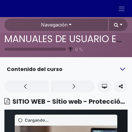
Ir al contenido
Navegación
MANUALES DE USUARIO EN ESPAÑOL ODOO 19
0
%
Contenido del curso
SITIO WEB - Sitio web - Protección contra spam en los formularios