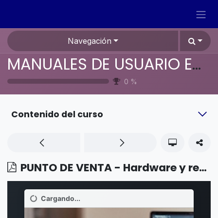
Ir al contenido
Navegación
MANUALES DE USUARIO EN ESPAÑOL ODOO 19
0
%
Contenido del curso
PUNTO DE VENTA - Hardware y red - Impresoras ePOS