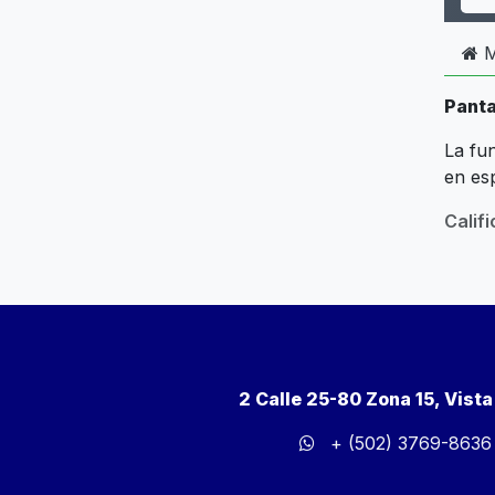
M
Panta
La fu
en esp
Calif
2 Calle 25-80 Zona 15, Vist
+ (502) 3769-8636