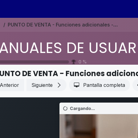
s
Eventos
Contáctenos
Ayuda
Empleos
PUNTO DE VENTA - Funciones adicionales - Pantalla de preparación
0
%
Anterior
Siguiente
Pantalla completa