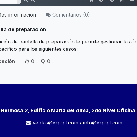
ás información
Comentarios (
0
)
lla de preparación
nción de pantalla de preparación le permite gestionar las 
ecífico para los siguientes casos:
icación
0
0
a Hermosa 2, Edificio María del Alma, 2do Nivel Oficin
ventas@erp-gt.com
/
info@erp-gt.com