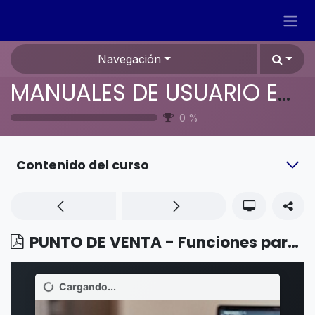
Ir al contenido
Navegación
MANUALES DE USUARIO EN ESPAÑOL ODOO 19
0
%
Contenido del curso
PUNTO DE VENTA - Funciones para restaurantes