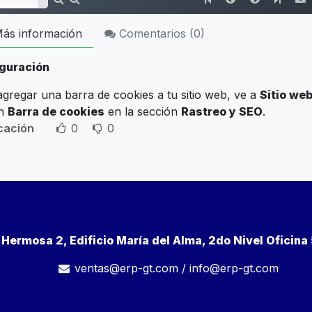
ás información
Comentarios (
0
)
guración
agregar una barra de cookies a tu sitio web, ve a
Sitio web
ón
Barra de cookies
en la sección
Rastreo y SEO
.
icación
0
0
a Hermosa 2, Edificio María del Alma, 2do Nivel Oficin
ventas@erp-gt.com
/
info@erp-gt.com