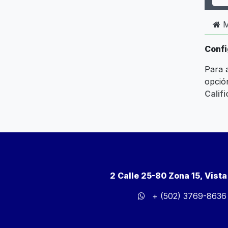
M
Confi
Para 
opci
Calif
2 Calle 25-80 Zona 15, Vist
+ (502) 3769-8636