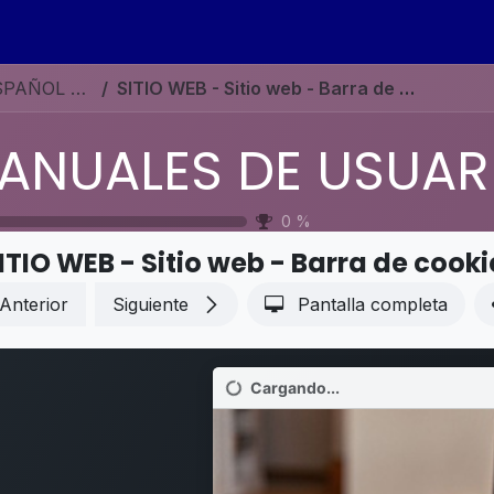
s
Eventos
Contáctenos
Ayuda
Empleos
MANUALES DE USUARIO EN ESPAÑOL ODOO 19
SITIO WEB - Sitio web - Barra de cookies
0
%
ITIO WEB - Sitio web - Barra de cooki
Anterior
Siguiente
Pantalla completa