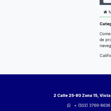
M
Categ
Comer
de pr
naveg
Calif
2 Calle 25-80 Zona 15, Vist
+ (502) 3769-8636