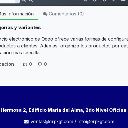
ás información
Comentarios (
0
)
orías y variantes
cio electrónico de Odoo ofrece varias formas de configur
oductos a clientes. Además, organiza los productos por ca
ación más sencilla.
icación
0
0
a Hermosa 2, Edificio María del Alma, 2do Nivel Oficin
ventas@erp-gt.com
/
info@erp-gt.com