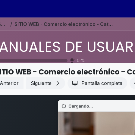
s
Eventos
Contáctenos
Ayuda
Empleos
MANUALES DE USUARIO EN ESPAÑOL ODOO 19
SITIO WEB - Comercio electrónico - Categorías y variantes
0
%
ITIO WEB - Comercio electrónico - C
Anterior
Siguiente
Pantalla completa