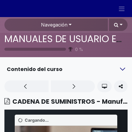
Ir al contenido
Navegación
MANUALES DE USUARIO EN ESPAÑOL ODOO 19
0
%
Contenido del curso
CADENA DE SUMINISTROS - Manufactura - Gestionar listas de materiales para variantes de productos