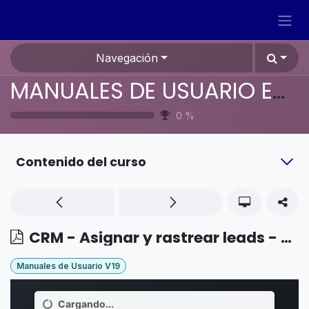
Ir al contenido
Navegación
MANUALES DE USUARIO EN ESPAÑOL ODOO 19
0
%
Contenido del curso
CRM - Asignar y rastrear leads - Distribuidores
Manuales de Usuario V19