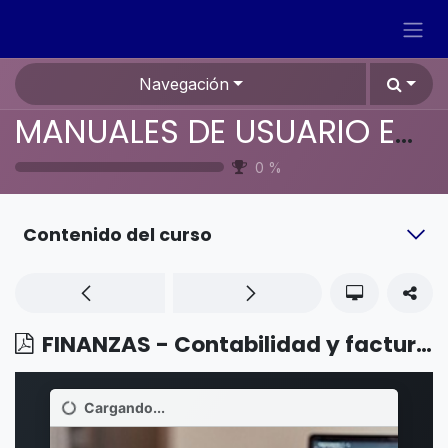
Ir al contenido
Navegación
MANUALES DE USUARIO EN ESPAÑOL ODOO 19
0
%
Contenido del curso
FINANZAS - Contabilidad y facturación - Unidades tributarias