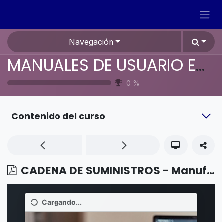
Ir al contenido
Navegación
MANUALES DE USUARIO EN ESPAÑOL ODOO 19
0
%
Contenido del curso
CADENA DE SUMINISTROS - Manufactura - Atrasos