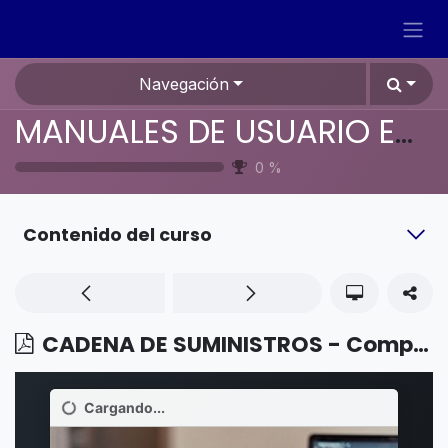
Ir al contenido
Navegación
MANUALES DE USUARIO EN ESPAÑOL ODOO 19
0
%
Contenido del curso
CADENA DE SUMINISTROS - Compras - Licitaciones