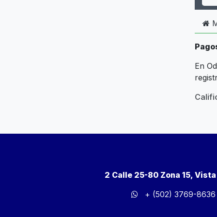
M
Pago
En Od
regis
Calif
2 Calle 25-80 Zona 15, Vist
+ (502) 3769-8636