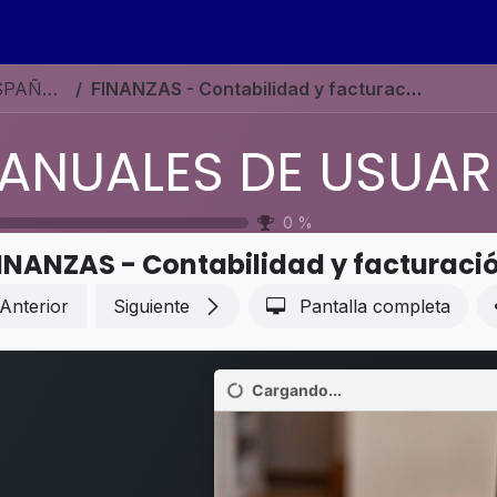
s
Eventos
Contáctenos
Ayuda
Empleos
MANUALES DE USUARIO EN ESPAÑOL ODOO 19
FINANZAS - Contabilidad y facturación - Pagos
0
%
INANZAS - Contabilidad y facturaci
Anterior
Siguiente
Pantalla completa