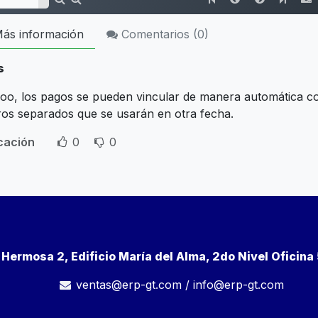
ás información
Comentarios (
0
)
s
oo, los pagos se pueden vincular de manera automática c
tros separados que se usarán en otra fecha.
icación
0
0
a Hermosa 2, Edificio María del Alma, 2do Nivel Oficin
ventas@erp-gt.com
/
info@erp-gt.com