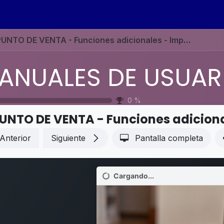
s
Eventos
Contáctenos
Ayuda
Empleos
UNTO DE VENTA - Funciones adicionales - Impuestos flexibles (posiciones fiscales)
0
%
Anterior
Siguiente
Pantalla completa