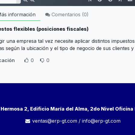
ás información
Comentarios (
0
)
stos flexibles (posiciones fiscales)
igir una empresa tal vez necesite aplicar distintos impuesto
s según la ubicación y el tipo de negocio de sus clientes 
icación
0
0
a Hermosa 2, Edificio María del Alma, 2do Nivel Oficin
ventas@erp-gt.com
/
info@erp-gt.com