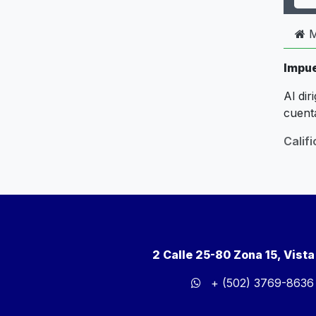
M
Impue
Al dir
cuenta
Calif
2 Calle 25-80 Zona 15, Vist
+ (502) 3769-8636