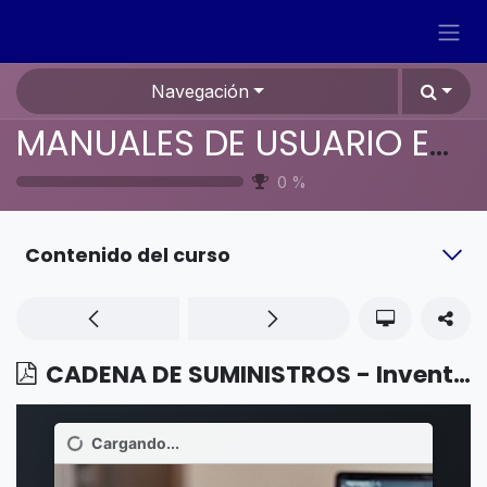
Ir al contenido
Navegación
MANUALES DE USUARIO EN ESPAÑOL ODOO 19
0
%
Contenido del curso
CADENA DE SUMINISTROS - Inventario - Lógica justo a tiempo (o just-in-time)