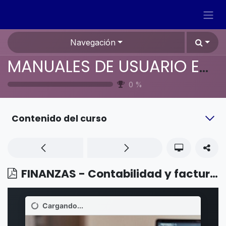
Ir al contenido
Navegación
MANUALES DE USUARIO EN ESPAÑOL ODOO 19
0
%
Contenido del curso
FINANZAS - Contabilidad y facturación - Reporte anual/de auditoría