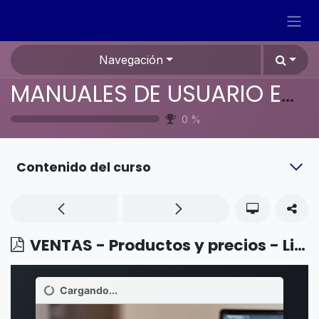
Ir al contenido
Navegación
MANUALES DE USUARIO EN ESPAÑOL ODOO 19
0
%
Contenido del curso
VENTAS - Productos y precios - Listas de precios