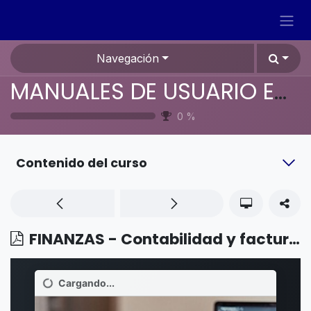
Ir al contenido
Navegación
MANUALES DE USUARIO EN ESPAÑOL ODOO 19
0
%
Contenido del curso
FINANZAS - Contabilidad y facturación - Facturas de proveedor