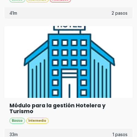
del desarrollo personalizado que extiende la
funcionalidad del módulo para usarlo en Guatemala.
41m
2 pasos
Módulo para la gestión Hotelera y
Turismo
Básico
Intermedio
33m
1 pasos