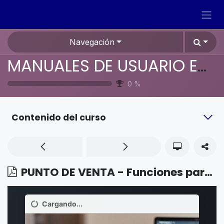
Ir al contenido
Navegación
MANUALES DE USUARIO EN ESPAÑOL ODOO 19
0
%
Contenido del curso
PUNTO DE VENTA - Funciones para restaurantes - Reparto de comida en línea