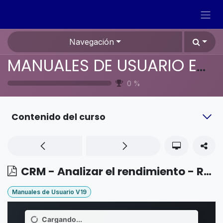
Ir al contenido
Navegación
MANUALES DE USUARIO EN ESPAÑOL ODOO 19
0
%
Contenido del curso
CRM - Analizar el rendimiento - Reporte de ingresos esperados
Manuales de Usuario V19