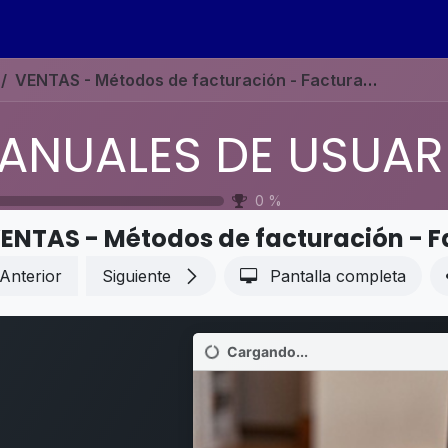
s
Eventos
Contáctenos
Ayuda
Empleos
VENTAS - Métodos de facturación - Facturación por tiempo y materiales
0
%
Anterior
Siguiente
Pantalla completa