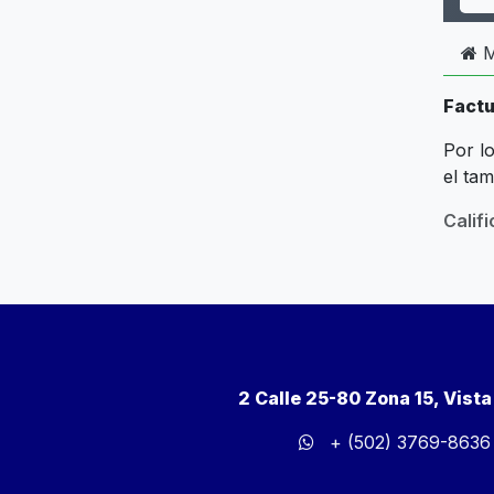
M
Factu
Por lo
el ta
Calif
2 Calle 25-80 Zona 15, Vist
+ (502) 3769-8636