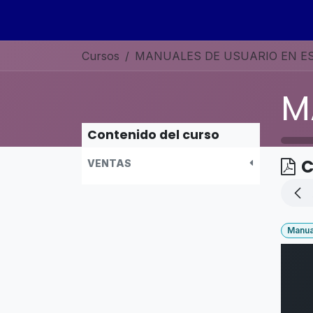
Ir al contenido
Inicio
Sobre nosotros
Servicios
Curso
Cursos
Contenido del curso
C
VENTAS
Manua