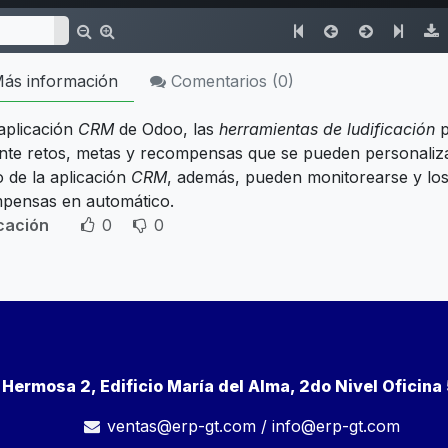
ás información
Comentarios (
0
)
 aplicación
CRM
de Odoo, las
herramientas de ludificación
p
nte retos, metas y recompensas que se pueden personaliza
o de la aplicación
CRM
, además, pueden monitorearse y los
pensas en automático.
icación
0
0
a Hermosa 2, Edificio María del Alma, 2do Nivel Oficin
ventas@erp-gt.com
/
info@erp-gt.com