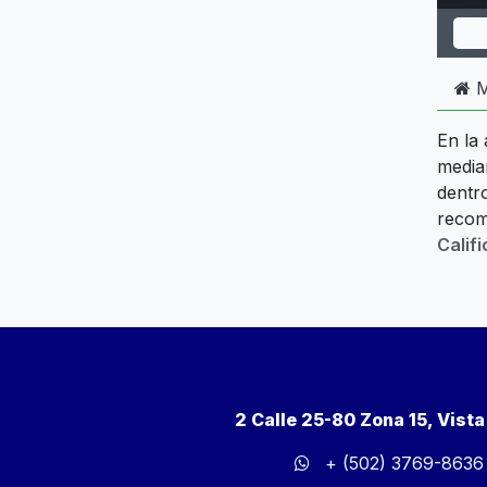
M
En la
media
dentr
recom
Calif
2 Calle 25-80 Zona 15, Vist
+ (502) 3769-8636