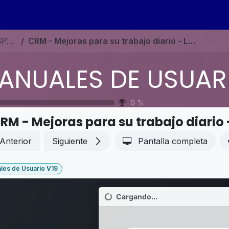
s
Eventos
Contáctenos
Ayuda
Empleos
MANUALES DE USUARIO EN ESPAÑOL ODOO 19
CRM - Mejoras para su trabajo diario - Ludificación CRM
0
%
RM - Mejoras para su trabajo diario
Anterior
Siguiente
Pantalla completa
les de Usuario V19