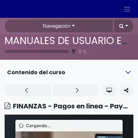
Ir al contenido
Navegación
MANUALES DE USUARIO EN ESPAÑOL ODOO 19
0
%
Contenido del curso
FINANZAS - Pagos en linea - Paymob