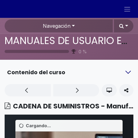
Ir al contenido
Navegación
MANUALES DE USUARIO EN ESPAÑOL ODOO 19
0
%
Contenido del curso
CADENA DE SUMINISTROS - Manufactura - Subcontratación básica