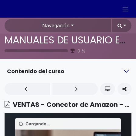
Ir al contenido
Navegación
MANUALES DE USUARIO EN ESPAÑOL ODOO 19
0
%
Contenido del curso
VENTAS - Conector de Amazon - Gestión de ordenes en Amazon