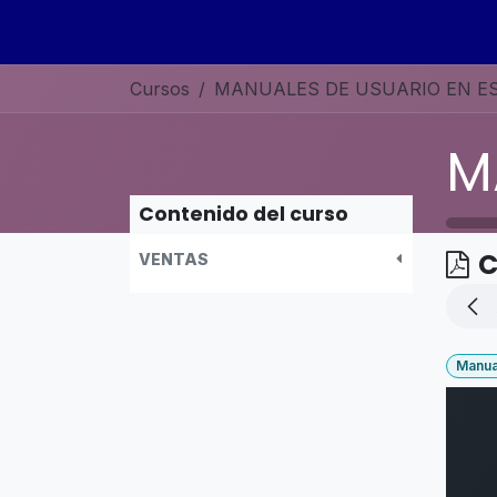
Ir al contenido
Inicio
Sobre nosotros
Servicios
Curso
Cursos
Contenido del curso
C
VENTAS
Manua