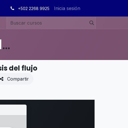
Inicia sesión
+502 2268 9925
MANUALES DE USUARIO EN ESPAÑOL ODOO 19
s del flujo
Compartir