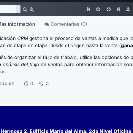
ás información
Comentarios (
0
)
licación
CRM
gestiona el proceso de ventas a medida que lo
an de etapa en etapa, desde el origen hasta la venta (
gan
s de organizar el flujo de trabajo, utilice las opciones de
a
análisis del flujo de ventas
para obtener información sobre 
os.
icación
0
0
a Hermosa 2, Edificio María del Alma, 2do Nivel Oficin