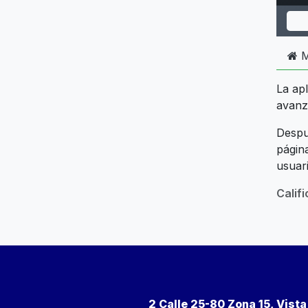
M
La ap
avanz
Despué
págin
usuari
Calif
2 Calle 25-80 Zona 15, Vist