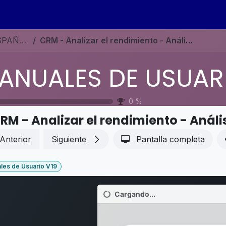
s
Eventos
Contáctenos
Ayuda
Empleos
MANUALES DE USUARIO EN ESPAÑOL ODOO 19
CRM - Analizar el rendimiento - Análisis del flujo
0
%
RM - Analizar el rendimiento - Análisi
Anterior
Siguiente
Pantalla completa
les de Usuario V19