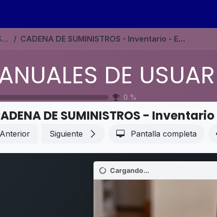
s
Eventos
Contáctenos
Ayuda
Empleos
MANUALES DE USUARIO EN ESPAÑOL ODOO 19
CADENA DE SUMINISTROS - Inventario - Envíos con Starshipit
0
%
ADENA DE SUMINISTROS - Inventario -
Anterior
Siguiente
Pantalla completa