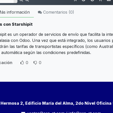
ás información
Comentarios (
0
)
s con Starshipit
ipit es un operador de servicios de envío que facilita la int
alasia con Odoo. Una vez que está integrado, los usuario
rán las tarifas de transportistas específicos (como Austra
 automática según las condiciones predefinidas.
icación
0
0
a Hermosa 2, Edificio María del Alma, 2do Nivel Oficin