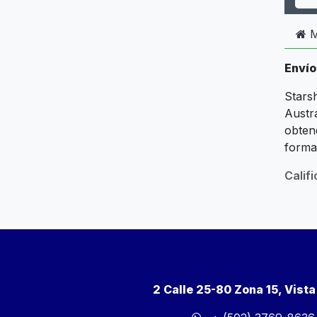
M
Envío
Starsh
Austr
obtend
forma
Calif
2 Calle 25-80 Zona 15, Vist