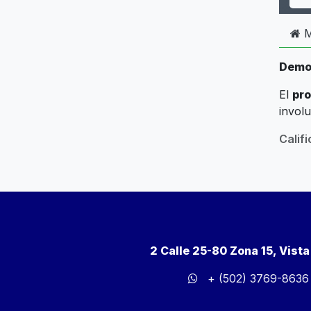
M
Demo
El
pro
involu
Calif
2 Calle 25-80 Zona 15, Vist
+ (502) 3769-8636