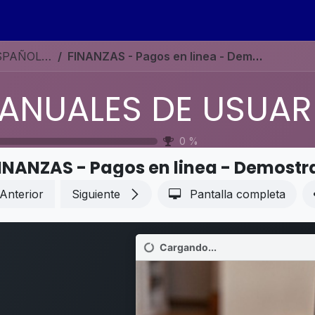
s
Eventos
Contáctenos
Ayuda
Empleos
MANUALES DE USUARIO EN ESPAÑOL ODOO 19
FINANZAS - Pagos en linea - Demostración
0
%
INANZAS - Pagos en linea - Demostr
Anterior
Siguiente
Pantalla completa