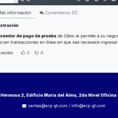
ás información
Comentarios (
0
)
stración
veedor de pago de prueba
de Odoo le permite a su negoc
cran transacciones en línea sin que sea necesario ingresar
icación
0
0
a Hermosa 2, Edificio María del Alma, 2do Nivel Oficin
ventas@erp-gt.com
/
info@erp-gt.com