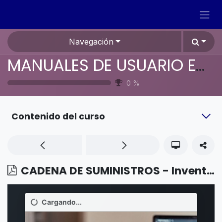
Ir al contenido
Navegación
MANUALES DE USUARIO EN ESPAÑOL ODOO 19
0
%
Contenido del curso
CADENA DE SUMINISTROS - Inventario - Recepción y entrega en un paso