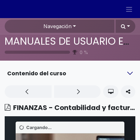
Ir al contenido
Navegación
MANUALES DE USUARIO EN ESPAÑOL ODOO 19
0
%
Contenido del curso
FINANZAS - Contabilidad y facturación - Secuencia de facturación