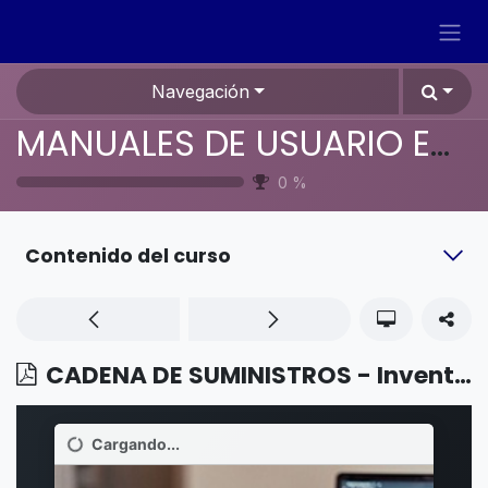
Ir al contenido
Navegación
MANUALES DE USUARIO EN ESPAÑOL ODOO 19
0
%
Contenido del curso
CADENA DE SUMINISTROS - Inventario - Fechas de vencimiento