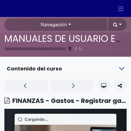
Ir al contenido
Navegación
MANUALES DE USUARIO EN ESPAÑOL ODOO 19
0
%
Contenido del curso
FINANZAS - Gastos - Registrar gastos