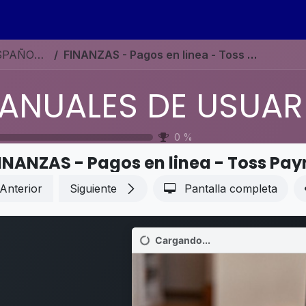
s
Eventos
Contáctenos
Ayuda
Empleos
MANUALES DE USUARIO EN ESPAÑOL ODOO 19
FINANZAS - Pagos en linea - Toss Payments
0
%
INANZAS - Pagos en linea - Toss Pa
Anterior
Siguiente
Pantalla completa