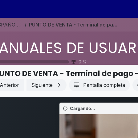
s
Eventos
Contáctenos
Ayuda
Empleos
MANUALES DE USUARIO EN ESPAÑOL ODOO 19
PUNTO DE VENTA - Terminal de pago - Tyro
0
%
UNTO DE VENTA - Terminal de pago -
Anterior
Siguiente
Pantalla completa