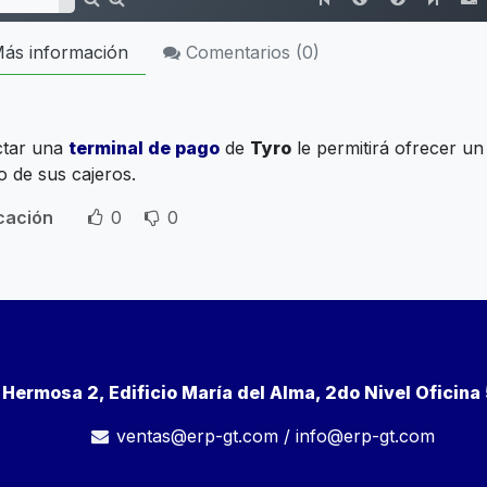
ás información
Comentarios (
0
)
tar una
terminal de pago
de
Tyro
le permitirá ofrecer un f
o de sus cajeros.
icación
0
0
a Hermosa 2, Edificio María del Alma, 2do Nivel Oficin
ventas@erp-gt.com
/
info@erp-gt.com