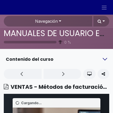
Ir al contenido
Navegación
MANUALES DE USUARIO EN ESPAÑOL ODOO 19
0
%
Contenido del curso
VENTAS - Métodos de facturación - Volver a facturar gastos a los clientes