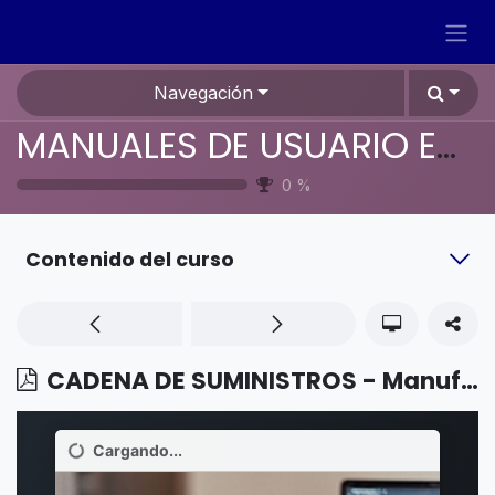
Ir al contenido
Navegación
MANUALES DE USUARIO EN ESPAÑOL ODOO 19
0
%
Contenido del curso
CADENA DE SUMINISTROS - Manufactura - Subproductos