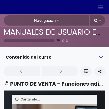
Ir al contenido
Navegación
MANUALES DE USUARIO EN ESPAÑOL ODOO 19
0
%
Contenido del curso
PUNTO DE VENTA - Funciones adicionales - Gestión de varios empleados