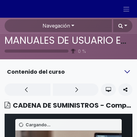
Ir al contenido
Navegación
MANUALES DE USUARIO EN ESPAÑOL ODOO 19
0
%
Contenido del curso
CADENA DE SUMINISTROS - Compras - Reglas de reordenamiento temporales