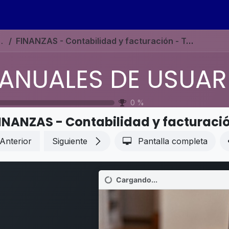
s
Eventos
Contáctenos
Ayuda
Empleos
N ESPAÑOL ODOO 19
FINANZAS - Contabilidad y facturación - Transferencias internas
0
%
Anterior
Siguiente
Pantalla completa