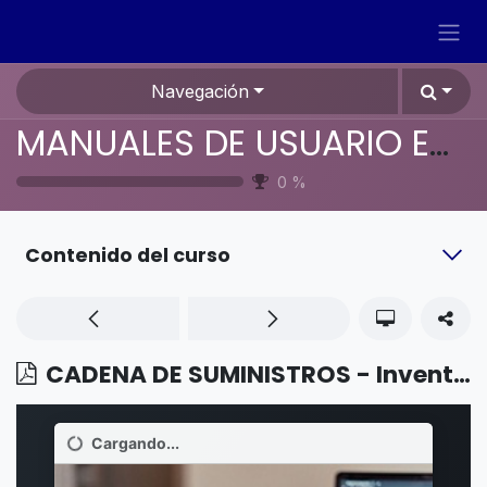
Ir al contenido
Navegación
MANUALES DE USUARIO EN ESPAÑOL ODOO 19
0
%
Contenido del curso
CADENA DE SUMINISTROS - Inventario - Números de lote