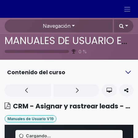
Ir al contenido
Navegación
MANUALES DE USUARIO EN ESPAÑOL ODOO 19
0
%
Contenido del curso
CRM - Asignar y rastrear leads - Reportes de atribución de marketing
Manuales de Usuario V19