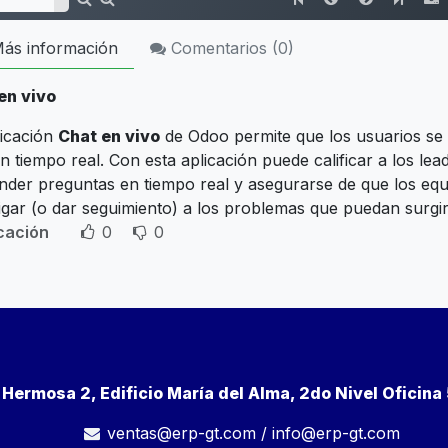
ás información
Comentarios (
0
)
en vivo
licación
Chat en vivo
de Odoo permite que los usuarios se c
 tiempo real. Con esta aplicación puede calificar a los lea
nder preguntas en tiempo real y asegurarse de que los eq
tigar (o dar seguimiento) a los problemas que puedan surgi
icación
0
0
a Hermosa 2, Edificio María del Alma, 2do Nivel Oficin
ventas@erp-gt.com
/
info@erp-gt.com