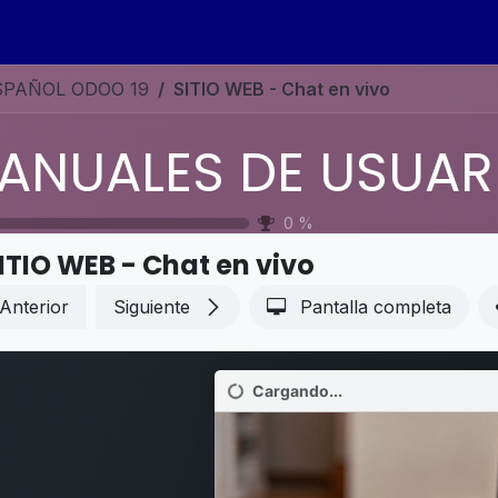
s
Eventos
Contáctenos
Ayuda
Empleos
SPAÑOL ODOO 19
SITIO WEB - Chat en vivo
0
%
ITIO WEB - Chat en vivo
Anterior
Siguiente
Pantalla completa