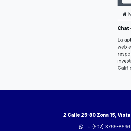
M
Chat 
La ap
web en
respo
inves
Calif
2 Calle 25-80 Zona 15, Vist
+ (502) 3769-8636