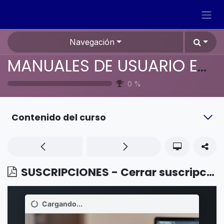
Ir al contenido
Navegación
MANUALES DE USUARIO EN ESPAÑOL ODOO 19
0
%
Contenido del curso
SUSCRIPCIONES - Cerrar suscripciones