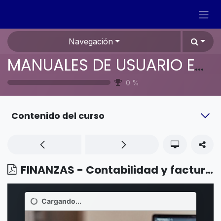
Ir al contenido
Navegación
MANUALES DE USUARIO EN ESPAÑOL ODOO 19
0
%
Contenido del curso
FINANZAS - Contabilidad y facturación - Costo promedio en bienes devueltos