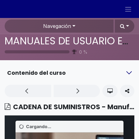
Ir al contenido
Navegación
MANUALES DE USUARIO EN ESPAÑOL ODOO 19
0
%
Contenido del curso
CADENA DE SUMINISTROS - Manufactura - Fabricación con lotes y números de serie