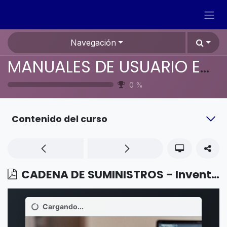
Ir al contenido
Navegación
MANUALES DE USUARIO EN ESPAÑOL ODOO 19
0
%
Contenido del curso
CADENA DE SUMINISTROS - Inventario - Configuración de las etiquetas de Zebr