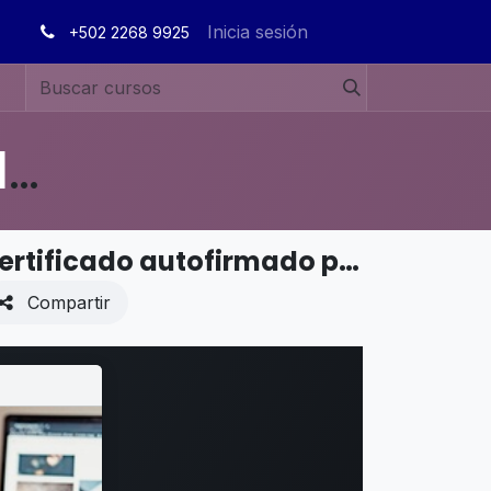
Inicia sesión
+502 2268 9925
MANUALES DE USUARIO EN ESPAÑOL ODOO 19
PUNTO DE VENTA - Hardware y red - Certificado autofirmado para impresoras electrónicas del PdV
Compartir