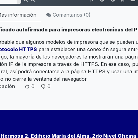
ás información
Comentarios (
0
)
ficado autofirmado para impresoras electrónicas del 
obable que algunos modelos de impresora que se pueden u
otocolo HTTPS
para establecer una conexión segura entre
go, la mayoría de los navegadores le mostrarán una página 
ción IP de la impresora a través de HTTPS. En ese caso, 
ral, así podrá conectarse a la página HTTPS y usar una 
o no cierre la ventana del navegador
icación
0
0
a Hermosa 2, Edificio María del Alma, 2do Nivel Oficin