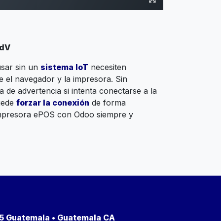
PdV
sar sin un
sistema IoT
necesiten
 el navegador y la impresora. Sin
de advertencia si intenta conectarse a la
puede
forzar la conexión
de forma
impresora ePOS con Odoo siempre y
a 5 Guatemala • Guatemala CA