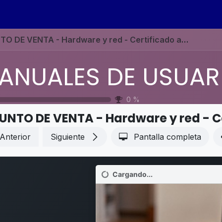
s
Eventos
Contáctenos
Ayuda
Empleos
E VENTA - Hardware y red - Certificado autofirmado para impresoras electrónicas del PdV
0
%
Anterior
Siguiente
Pantalla completa