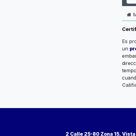
M
Certi
Es pr
un
pr
embar
direc
tempo
cuand
Calif
2 Calle 25-80 Zona 15, Vist