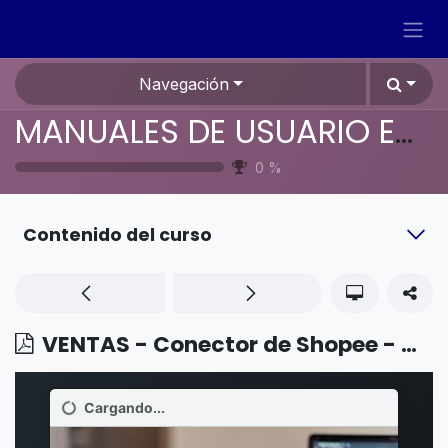
Ir al contenido
Navegación
MANUALES DE USUARIO EN ESPAÑOL ODOO 19
0
%
Contenido del curso
VENTAS - Conector de Shopee - Gestión de la orden de Shopee